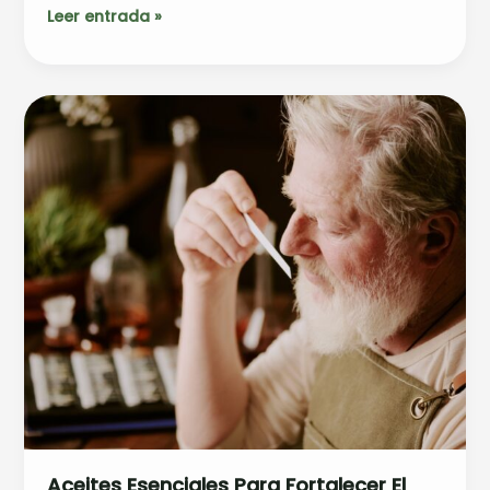
Leer entrada »
Aceites
esenciales
para
fortalecer
el
sistema
inmunológico
para
mayores
Aceites Esenciales Para Fortalecer El