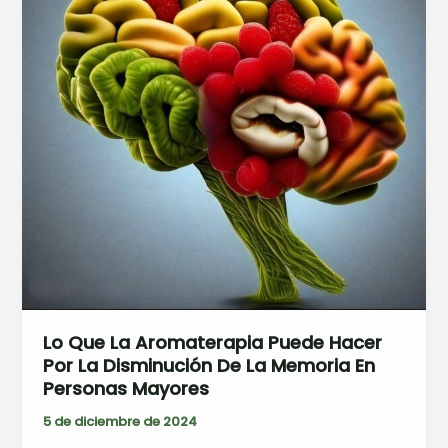
puede
hacer
por
la
disminución
de
la
memoria
en
personas
mayores
Lo Que La Aromaterapia Puede Hacer
Por La Disminución De La Memoria En
Personas Mayores
5 de diciembre de 2024