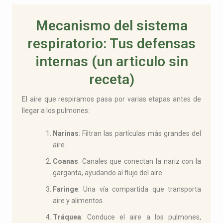
a
g
o
p
r
p
Mecanismo del sistema
p
a
e
m
respiratorio: Tus defensas
internas (un articulo sin
receta)
El aire que respiramos pasa por varias etapas antes de
llegar a los pulmones:
Narinas
: Filtran las partículas más grandes del
aire.
Coanas
: Canales que conectan la nariz con la
garganta, ayudando al flujo del aire.
Faringe
: Una vía compartida que transporta
aire y alimentos.
Tráquea
: Conduce el aire a los pulmones,