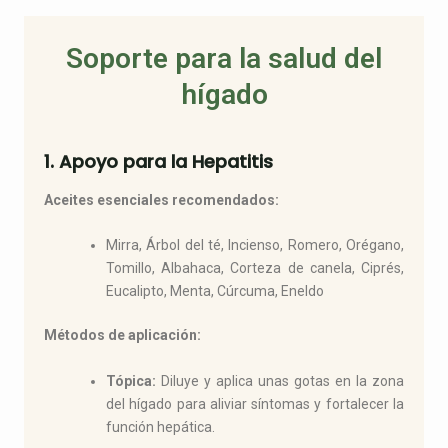
a
g
o
p
r
p
Soporte para la salud del
p
a
e
m
hígado
1. Apoyo para la Hepatitis
Aceites esenciales recomendados:
Mirra, Árbol del té, Incienso, Romero, Orégano,
Tomillo, Albahaca, Corteza de canela, Ciprés,
Eucalipto, Menta, Cúrcuma, Eneldo
Métodos de aplicación:
Tópica:
Diluye y aplica unas gotas en la zona
del hígado para aliviar síntomas y fortalecer la
función hepática.